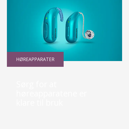
HØREAPPARATER
Sørg for at
høreapparatene er
klare til bruk