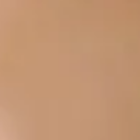
Spedbarn, småbarn og
førskolebarn
Oppdag hvordan hørselstap påvirker yngre