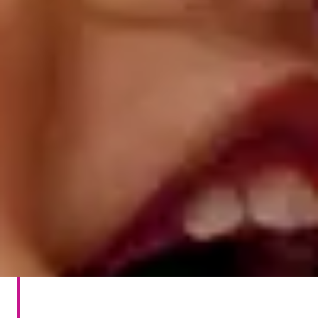
Hvorfor hørsel betyr noe
Oppdag den avgjørende rollen hørselen spiller
for din helse og velvære.
Finn ut mer