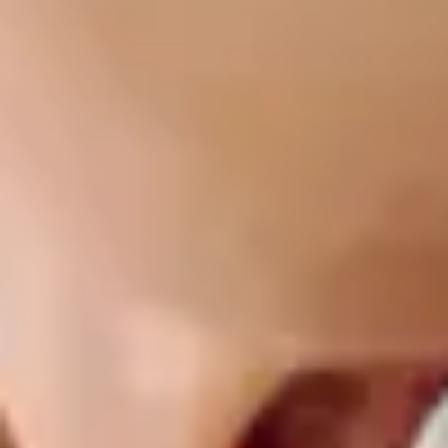
barn og hvordan du kan sikre at barnet ditt
trives.
Finn ut mer