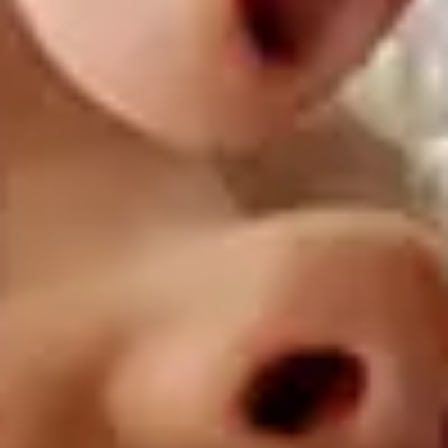
Tenåringer med
hørselstap
Utforsk hvordan tenåringer med hørselstap
opplever verden, og hvordan du kan hjelpe
dem med å navigere i den.
Finn ut mer