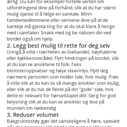
ærlig. Du kan for eksempel fortelle verten om
utfordringene dine på forhånd, slik at du har størst
mulig sjanse til å følge en samtale. Minn
familiemedlemmene eller vennene dine på at de
kanskje må gjenta ting for at du skal klare å henge
med i samtalen. Snakk med og be naboen din ved
bordet også om hjelp.
2. Legg best mulig til rette for deg selv
Unngå å sitte i nærheten av livebandet, høyttalerne
eller kjøkkenområdet. Flytt hindringer på bordet, slik
at du kan se ansiktene til folk, f.eks.
blomsteroppsatser og høye stearinlys. Flytt deg
nærmere personen som holder tale, hvis mulig. Prøv
å sitte slik at du kan se så mange ansikter som mulig,
eller slik at du har de fleste på din "gode" side, hvis
dette er relevant for hørselstapet ditt. Sørg for god
belysning slik at du kan se ansikter og lese på
munnen om nødvendig.
3. Reduser volumet
Bakgrunnsstøy gjør det vanskeligere å høre, spesielt