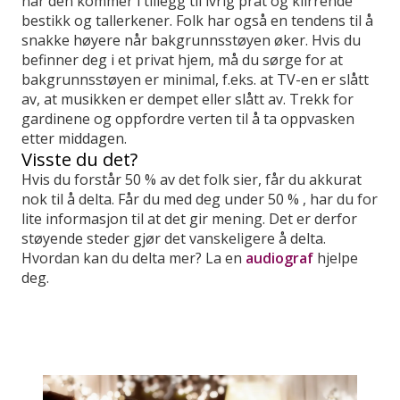
når den kommer i tillegg til ivrig prat og klirrende
bestikk og tallerkener. Folk har også en tendens til å
snakke høyere når bakgrunnsstøyen øker. Hvis du
befinner deg i et privat hjem, må du sørge for at
bakgrunnsstøyen er minimal, f.eks. at TV-en er slått
av, at musikken er dempet eller slått av. Trekk for
gardinene og oppfordre verten til å ta oppvasken
etter middagen.
Visste du det?
Hvis du forstår 50 % av det folk sier, får du akkurat
nok til å delta. Får du med deg under 50 % , har du for
lite informasjon til at det gir mening. Det er derfor
støyende steder gjør det vanskeligere å delta.
Hvordan kan du delta mer? La en
audiograf
hjelpe
deg.