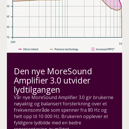
Den nye MoreSound
Amplifier 3.0 utvider
lydtilgangen
Vår nye MoreSound Amplifier 3.0 gir brukerne
nøyaktig og balansert forsterkning over et
frekvensområde som spenner fra 80 Hz og
helt opp til 10 000 Hz. Brukeren opplever et
fyldigere lydbilde med en bedre
representasjon av miljøet.