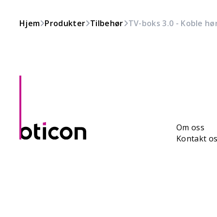
Hjem
Produkter
Tilbehør
TV-boks 3.0 - Koble hø
Om oss
Kontakt o