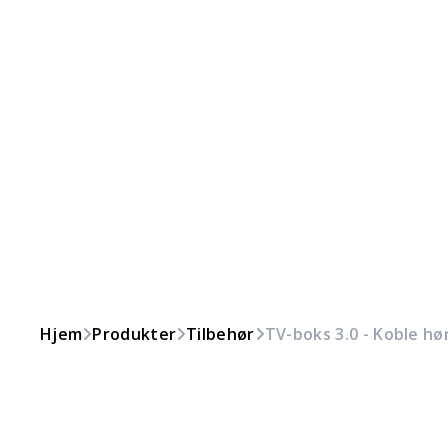
Hjem
Produkter
Tilbehør
TV-boks 3.0 - Koble hø