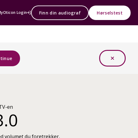
Finn din audiograf
Hørselstest
yOticon Login
tinue
 TV-en
3.0
d volumet du foretrekker,