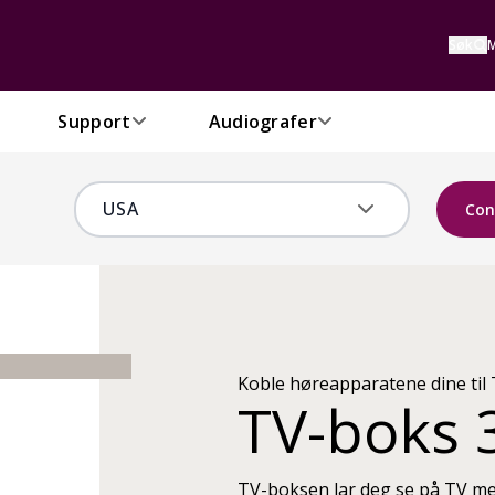
Søk
M
Support
Audiografer
Con
Koble høreapparatene dine til
TV-boks 
TV-boksen lar deg se på TV me