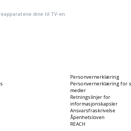
reapparatene dine til TV-en
Personvernerklæring
ss
Personvernerklæring for s
medier
Retningslinjer for
informasjonskapsler
Ansvarsfraskrivelse
Åpenhetsloven
REACH