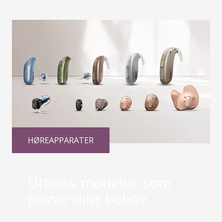
HØREAPPARATER
Utforsk modeller som
passer dine behov