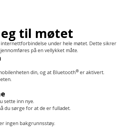
eg til møtet
g internettforbindelse under hele møtet. Dette sikrer
gjennomføres på en vellykket måte.
n
®
obilenheten din, og at Bluetooth
er aktivert.
eten.
ne
 sette inn nye.
du sørge for at de er fulladet.
ller ingen bakgrunnsstøy.