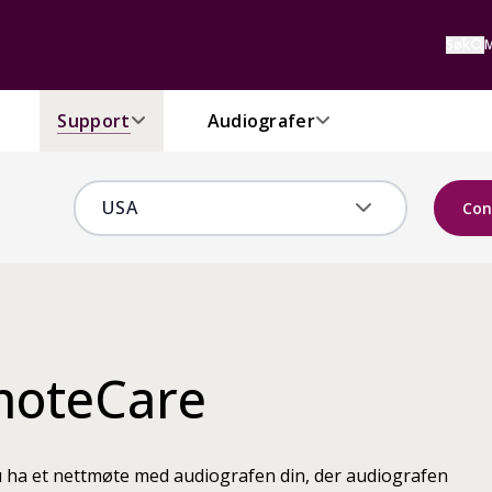
Søk
M
Support
Audiografer
Con
moteCare
ha et nettmøte med audiografen din, der audiografen