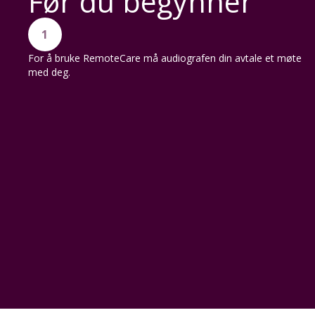
Før du begynner
1
For å bruke RemoteCare må audiografen din avtale et møte
med deg.