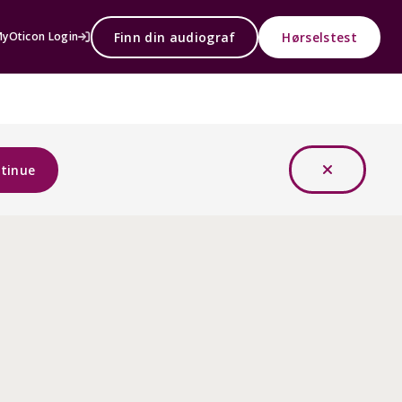
Finn din audiograf
Hørselstest
yOticon Login
tinue