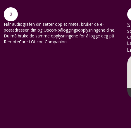
2
S
Når audiografen din setter opp et møte, bruker de e-
postadressen din og Oticon-påloggingsopplysningene dine.
Sø
Du må bruke de samme opplysningene for å logge deg på
C
RemoteCare i Oticon Companion.
L
L